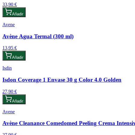
33,90 €
Añadir
Avene
Avène Agua Termal (300 ml)
13,95 €
Añadir
Isdin
Isdon Coverage 1 Envase 30 g Color 4.0 Golden
27,90 €
Añadir
Avene
Avène Cleanance Comedomed Peeling Crema Intensiv
27,90 €