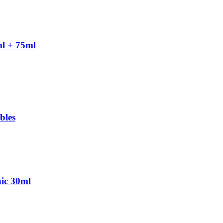
ml + 75ml
bles
ic 30ml