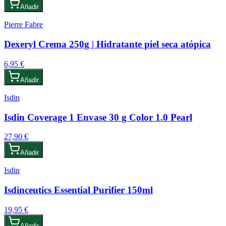
Añadir
Pierre Fabre
Dexeryl Crema 250g | Hidratante piel seca atópica
6,95 €
Añadir
Isdin
Isdin Coverage 1 Envase 30 g Color 1.0 Pearl
27,90 €
Añadir
Isdin
Isdinceutics Essential Purifier 150ml
19,95 €
Añadir