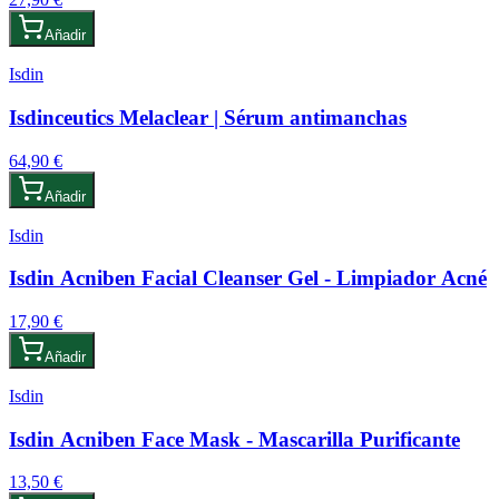
Añadir
Isdin
Isdinceutics Melaclear | Sérum antimanchas
64,90 €
Añadir
Isdin
Isdin Acniben Facial Cleanser Gel - Limpiador Acné
17,90 €
Añadir
Isdin
Isdin Acniben Face Mask - Mascarilla Purificante
13,50 €