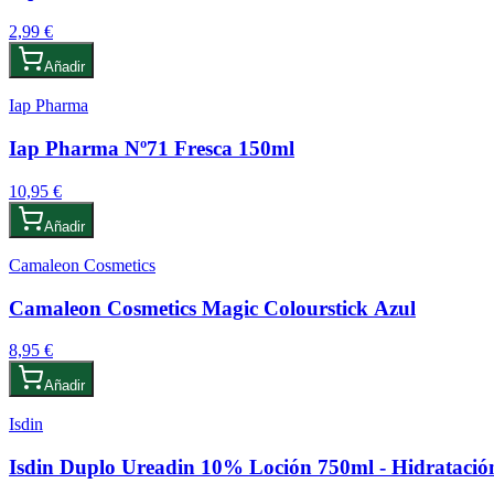
2,99 €
Añadir
Iap Pharma
Iap Pharma Nº71 Fresca 150ml
10,95 €
Añadir
Camaleon Cosmetics
Camaleon Cosmetics Magic Colourstick Azul
8,95 €
Añadir
Isdin
Isdin Duplo Ureadin 10% Loción 750ml - Hidratació