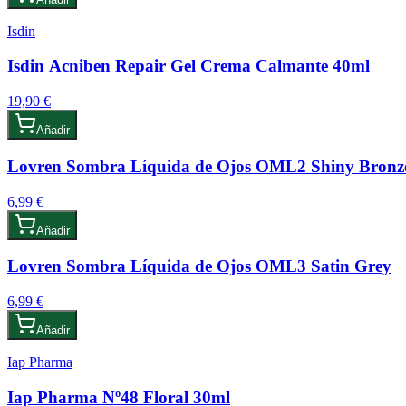
Isdin
Isdin Acniben Repair Gel Crema Calmante 40ml
19,90 €
Añadir
Lovren Sombra Líquida de Ojos OML2 Shiny Bronz
6,99 €
Añadir
Lovren Sombra Líquida de Ojos OML3 Satin Grey
6,99 €
Añadir
Iap Pharma
Iap Pharma Nº48 Floral 30ml