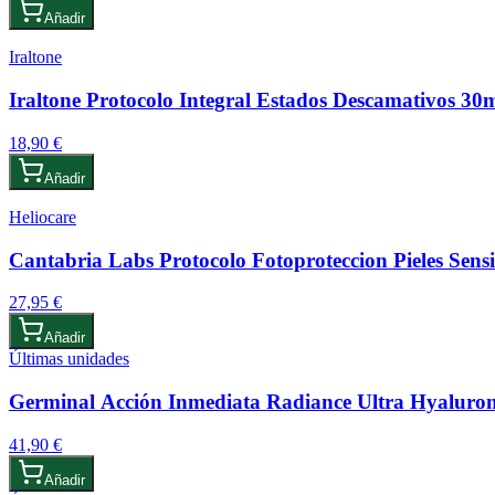
Añadir
Iraltone
Iraltone Protocolo Integral Estados Descamativos 30
18,90 €
Añadir
Heliocare
Cantabria Labs Protocolo Fotoproteccion Pieles Sensi
27,95 €
Añadir
Últimas unidades
Germinal Acción Inmediata Radiance Ultra Hyaluron
41,90 €
Añadir