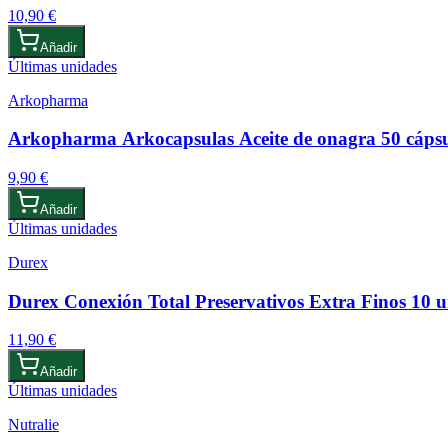
10,90 €
Añadir
Últimas unidades
Arkopharma
Arkopharma Arkocapsulas Aceite de onagra 50 cáps
9,90 €
Añadir
Últimas unidades
Durex
Durex Conexión Total Preservativos Extra Finos 10 
11,90 €
Añadir
Últimas unidades
Nutralie