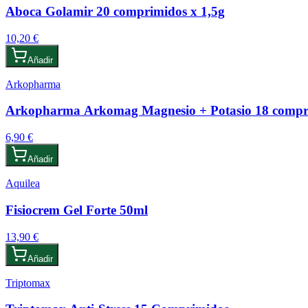
Aboca Golamir 20 comprimidos x 1,5g
10,20 €
Añadir
Arkopharma
Arkopharma Arkomag Magnesio + Potasio 18 comprim
6,90 €
Añadir
Aquilea
Fisiocrem Gel Forte 50ml
13,90 €
Añadir
Triptomax