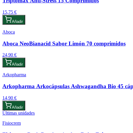
Triptomax Anti-Stress 15 Comprimidos
15,75 €
Añadir
Aboca
Aboca NeoBianacid Sabor Limón 70 comprimidos
24,90 €
Añadir
Arkopharma
Arkopharma Arkocápsulas Ashwagandha Bio 45 cáp
14,90 €
Añadir
Últimas unidades
Fisiocrem