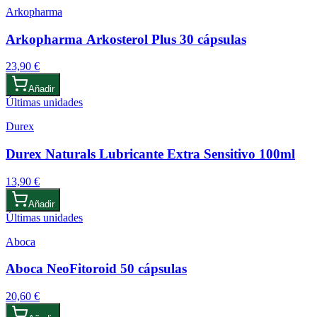
Arkopharma
Arkopharma Arkosterol Plus 30 cápsulas
23,90 €
Añadir
Últimas unidades
Durex
Durex Naturals Lubricante Extra Sensitivo 100ml
13,90 €
Añadir
Últimas unidades
Aboca
Aboca NeoFitoroid 50 cápsulas
20,60 €