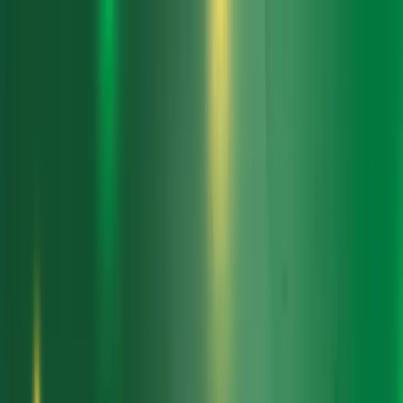
Envíos a Península y Baleares en 24/48h
950573681
info@farmaciaauditorioelejido.es
Abrir menú
Buscar
Iniciar sesion
Carrito (
0
)
Categorías
Ofertas
Marcas
Sobre nosotros
Inicio
Cuidado del Pie
Urgo Ampollas Hidrocoloide Talón 5 unidades
Urgo
Urgo Ampollas Hidrocoloide Talón 5